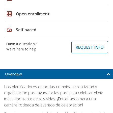
grid_on
Open enrollment
speed
Self paced
Have a question?
REQUEST INFO
We're here to help
Overview
Los planificadores de bodas combinan creatividad y
organización para ayudar a las parejas a celebrar el día
más importante de sus vidas. ¡Entrenados para una
carrera rodeada de eventos de celebración!