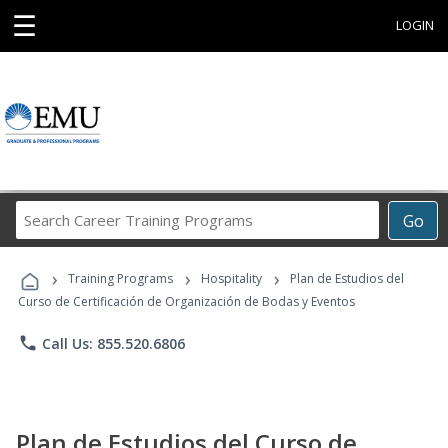
☰
LOGIN
Search
Go
Career
Training
›
›
›
Programs
Training Programs
Hospitality
Plan de Estudios del
Curso de Certificación de Organización de Bodas y Eventos
phone
Call Us: 855.520.6806
Plan de Estudios del Curso de