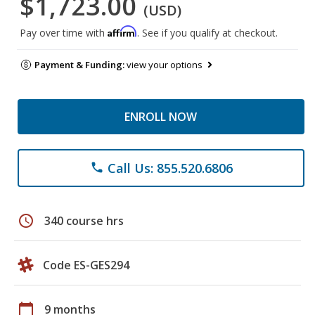
$1,723.00
(USD)
Affirm
Pay over time with
. See if you qualify at checkout.
Payment & Funding:
view your options
ENROLL NOW
Call Us: 855.520.6806
phone
schedule
340 course hrs
Code ES-GES294
calendar_today
9 months