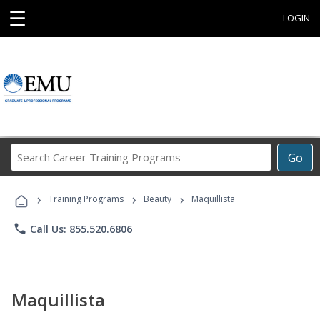
☰
LOGIN
Search
Go
Career
Training
›
›
›
Programs
Training Programs
Beauty
Maquillista
phone
Call Us: 855.520.6806
Maquillista