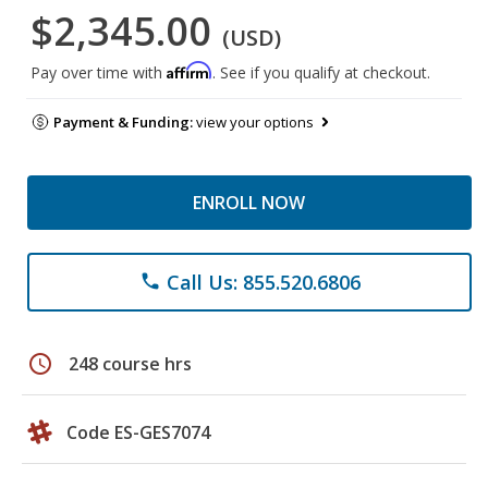
$2,345.00
(USD)
Affirm
Pay over time with
. See if you qualify at checkout.
Payment & Funding:
view your options
ENROLL NOW
Call Us: 855.520.6806
phone
schedule
248 course hrs
Code ES-GES7074