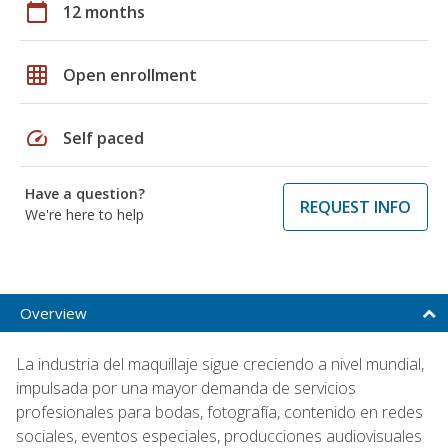
calendar_today
12 months
grid_on
Open enrollment
speed
Self paced
Have a question?
REQUEST INFO
We're here to help
Overview
La industria del maquillaje sigue creciendo a nivel mundial,
impulsada por una mayor demanda de servicios
profesionales para bodas, fotografía, contenido en redes
sociales, eventos especiales, producciones audiovisuales