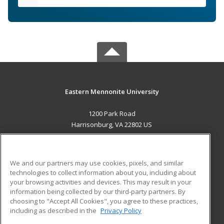
Eastern Mennonite University
1200 Park Road
Harrisonburg, VA 22802 US
MAIN CONTENT
Career Training
We and our partners may use cookies, pixels, and similar
technologies to collect information about you, including about
ADDITIONAL RESOURCES
your browsing activities and devices. This may result in your
information being collected by our third-party partners. By
Military
Student Blog
choosing to "Accept All Cookies", you agree to these practices,
Financial Assistance
including as described in the
Privacy Policy
Help